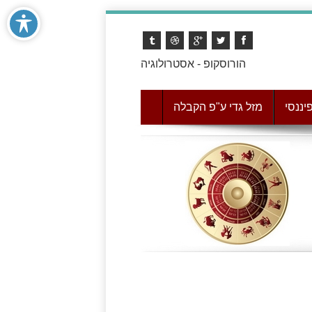
הורוסקופ - אסטרולוגיה
יננסי
מזל גדי ע"פ הקבלה