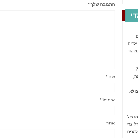
התגובה שלך
*
י
ם
ילדים
מישור
?
שם
*
ת,
ם לא
אימייל
*
מכשול
אתר
ל גדי
להרים