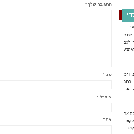
התגובה שלך
*
י
?
 פחות
ה לכם
באמצע
שם
*
 ולכן
ברוב
ה מהר
אימייל
*
כם את
אתר
סקופ
ולה