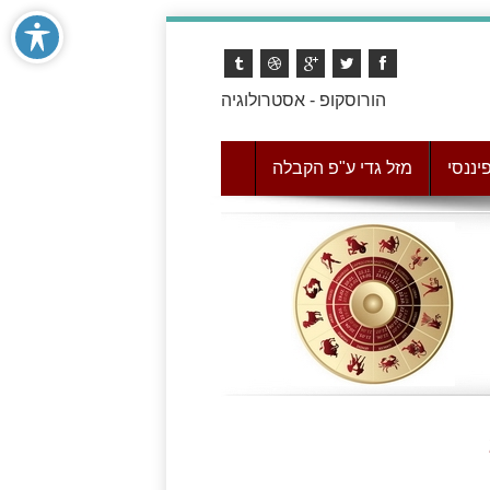
הורוסקופ - אסטרולוגיה
יננסי
מזל גדי ע"פ הקבלה