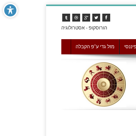
הורוסקופ - אסטרולוגיה
יננסי
מזל גדי ע"פ הקבלה