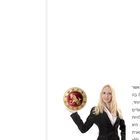
אשר
 בה
וחד,
עדים
היות
היא
תארת
 ללא