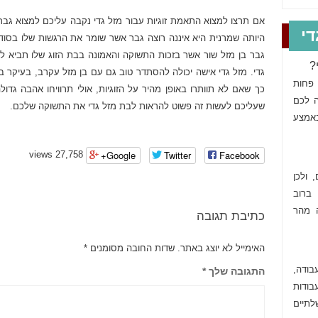
אם תרצו למצוא התאמת זוגיות עבור מזל גדי נקבה עליכם למצוא גבר 
י
היותה שמרנית היא איננה רוצה גבר אשר שומר את הרגשות שלו בסוד,
גבר בן מזל שור אשר בזכות התשוקה והאמונה בבת הזוג שלו תביא לכ
?
גדי. מזל גדי אישה יכולה להסתדר טוב גם עם בן מזל עקרב, בעיקר ב
 פחות
כך שאם לא תוותרו באופן מהיר על הזוגיות, אולי תרוויחו אהבה גד
ה לכם
שעליכם לעשות זה פשוט להראות לבת מזל גדי את התשוקה שלכם.
באמצע
Google+
Twitter
Facebook
27,758 views
 ולכן
ברוב
ה מהר
כתיבת תגובה
האימייל לא יוצג באתר.
שדות החובה מסומנים
*
בודה,
התגובה שלך
*
בודות
תיים