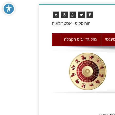
הורוסקופ - אסטרולוגיה
יננסי
מזל גדי ע"פ הקבלה
לטה חשובה.