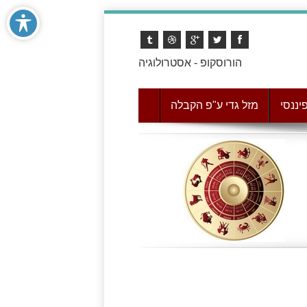
הורוסקופ - אסטרולוגיה
יננסי
מזל גדי ע"פ הקבלה